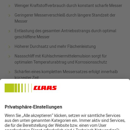
Weniger Kraftstoffverbrauch durch konstant scharfe Messer
Geringerer Messerverschleiß durch längere Standzeit der
Messer
Entlastung des gesamten Antriebsstrangs durch optimal
geschliffene Messer
Höherer Durchsatz und mehr Flächenleistung
Nassschliff mit Kühlschmiermittelemulsion sorgt für
optimalen Temperaturabtrag und Korrosionsschutz
Schärfen eines kompletten Messersatzes erfolgt innerhalb
kürzester Zeit
fast alle Hersteller
Überzeugen Sie sich selbst und testen Sie uns!