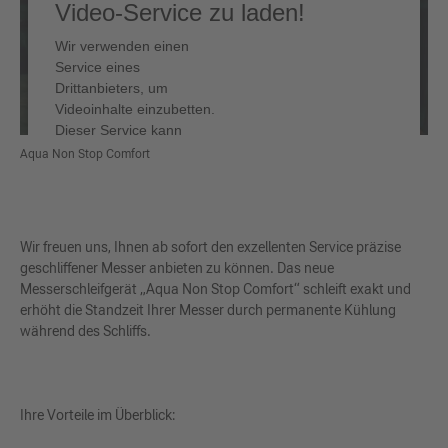
Video-Service zu laden!
Wir verwenden einen
Service eines
Drittanbieters, um
Videoinhalte einzubetten.
Dieser Service kann
Daten zu Ihren Aktivitäten
Aqua Non Stop Comfort
sammeln. Bitte lesen Sie
die Details durch und
stimmen Sie der Nutzung
des Service zu, um
Wir freuen uns, Ihnen ab sofort den exzellenten Service präzise
dieses Video anzusehen.
geschliffener Messer anbieten zu können. Das neue
Messerschleifgerät „Aqua Non Stop Comfort“ schleift exakt und
erhöht die Standzeit Ihrer Messer durch permanente Kühlung
Mehr Informationen
während des Schliffs.
Akzeptieren
Ihre Vorteile im Überblick: