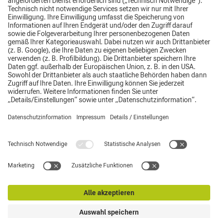
Impressum
Datenschutz
AGB
Top
Hinweisgebersystem
Supplier Code of Conduct
© TechnikCenter Grimma GmbH