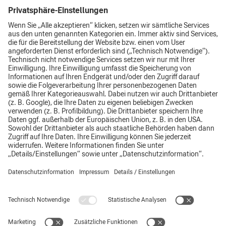
Niederlassung Strahwalde
Niederlassung Luttowitz
Impressum
Datenschutz
AGB
Top
Hinweisgebersystem
Supplier Code of Conduct