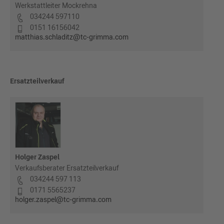
Werkstattleiter Mockrehna
034244 597110
0151 16156042
matthias.schladitz@tc-grimma.com
Ersatzteilverkauf
Holger Zaspel
Verkaufsberater Ersatzteilverkauf
034244 597 113
0171 5565237
holger.zaspel@tc-grimma.com