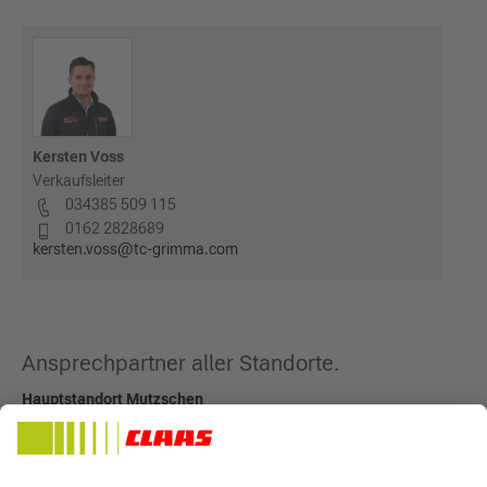
Kersten Voss
Verkaufsleiter
034385 509 115
0162 2828689
kersten.voss@tc-grimma.com
Ansprechpartner aller Standorte.
Hauptstandort Mutzschen
Niederlassung Mockrehna
Niederlassung Lommatzsch
Niederlassung Plessa