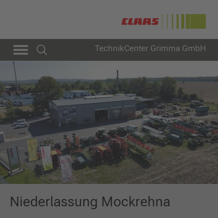
TechnikCenter Grimma GmbH
Niederlassung Mockrehna